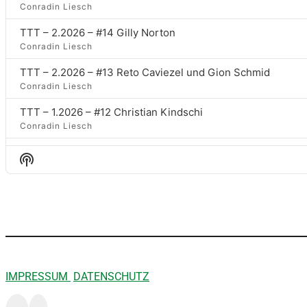
Conradin Liesch
TTT – 2.2026 – #14 Gilly Norton
Conradin Liesch
TTT – 2.2026 – #13 Reto Caviezel und Gion Schmid
Conradin Liesch
TTT – 1.2026 – #12 Christian Kindschi
Conradin Liesch
TTT – 12.2025 – #11 Andres Ambühl
Show
Conradin Liesch
Podcast
Information
TTT – 10.2025 – #10 Gaudenz Flury
Conradin Liesch
TTT – 9.2025 – #9 Oliver Lüscher
Conradin Liesch
TTT – 9.2025 – #8 Evelyne Wirz Eberle
IMPRESSUM
DATENSCHUTZ
Conradin Liesch