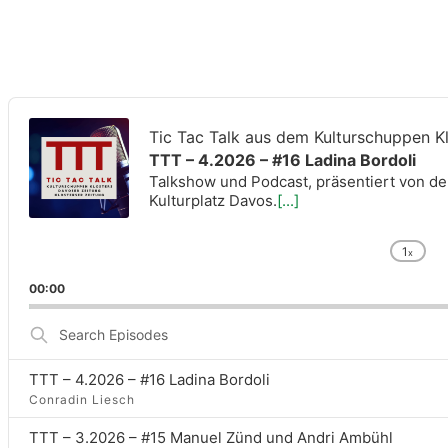
Audio
Player
Tic Tac Talk aus dem Kulturschuppen K
TTT – 4.2026 – #16 Ladina Bordoli
Talkshow und Podcast, präsentiert von de
Kulturplatz Davos.
[...]
1
x
Cha
Pla
00:00
Rat
Search
Episodes
TTT – 4.2026 – #16 Ladina Bordoli
Conradin Liesch
TTT – 3.2026 – #15 Manuel Zünd und Andri Ambühl