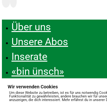
TTT – 8.2025 – #7 Christine Kocher
Conradin Liesch
Über uns
Unsere Abos
Inserate
«bin ünsch»
Podcast
Wir verwenden Cookies
Um diese Website zu betreiben, ist es für uns notwendig Cook
Funktionalität zu gewährleisten, andere brauchen wir für unse
Kontakt
anzuzeigen, die dich interessiert. Mehr erfährst du in unserer