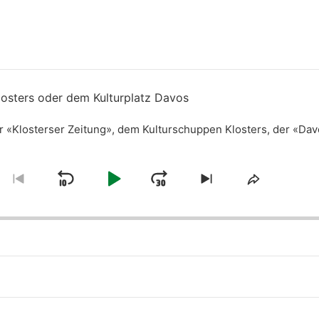
losters oder dem Kulturplatz Davos
r «Klosterser Zeitung», dem Kulturschuppen Klosters, der «Da
Skip
Play
Jump
nge
Go
Skip
Share
yback
to
to
This
Backward
Pause
Forward
e
previous
next
Episode
episode
episode